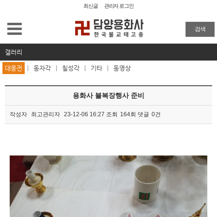
최신글
관리자 로그인
용화사 소개
검색
사찰탐방
갤러리
대웅전
|
동자각
|
칠성각
|
기타
|
동영상
사찰소식
용화사 블복장행사 준비
묵담스님유적박물관
작성자
최고관리자
23-12-06 16:27
조회
164회
댓글
0건
해동율맥
본문
불복장
갤러리
대웅전