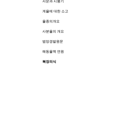
서문과 시봉기
계율에 대한 소고
율종의개요
사분율의 개요
범망경발원문
해동율맥 연원
복장의식