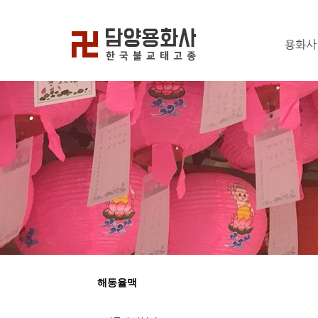
용화사
해동율맥