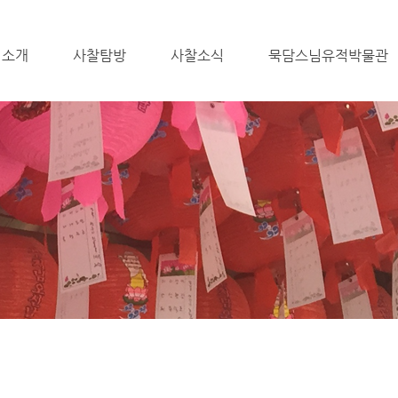
 소개
사찰탐방
사찰소식
묵담스님유적박물관