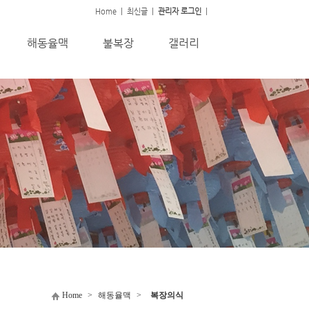
Home
|
최신글
|
관리자 로그인
|
해동율맥
불복장
갤러리
Home
>
해동율맥
>
복장의식