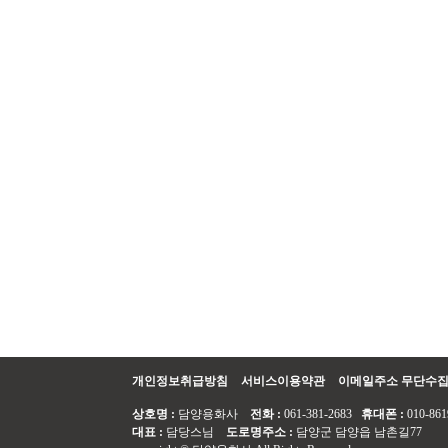
개인정보취급방침
서비스이용약관
이메일주소 무단수
상호명 :
담양용화사
전화 :
061-381-2683
휴대폰 :
010-861
대표 :
담당스님
도로명주소 :
담양군 담양읍 남촌길77