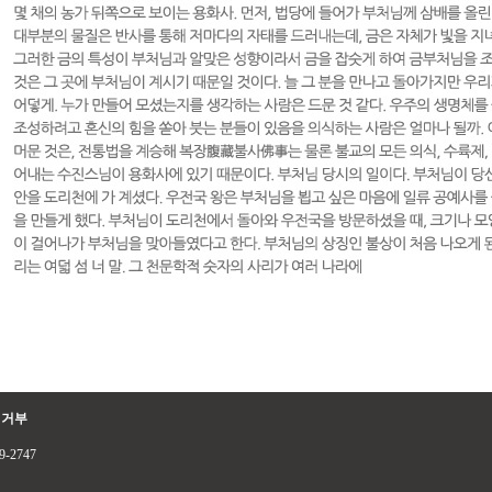
집거부
9-2747