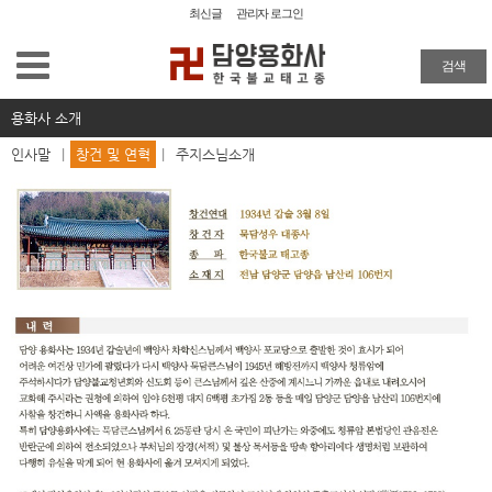
최신글
관리자 로그인
용화사 소개
검색
인사말
용화사 소개
창건 및 연혁
인사말
|
창건 및 연혁
|
주지스님소개
주지스님소개
사찰탐방
사찰소식
묵담스님유적박물관
해동율맥
불복장