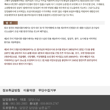
갤러리
정보취급방침
이용약관
무단수집거부
담양용화사
대표 :
담당스님
전화 :
061-381-2683
휴대폰 :
010-8619-2747
도로명주소 :
담양군 담양읍 남촌길77