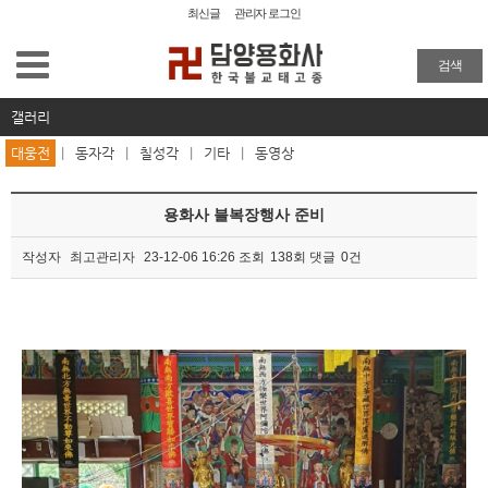
최신글
관리자 로그인
용화사 소개
검색
사찰탐방
갤러리
대웅전
|
동자각
|
칠성각
|
기타
|
동영상
사찰소식
용화사 블복장행사 준비
묵담스님유적박물관
작성자
최고관리자
23-12-06 16:26
조회
138회
댓글
0건
해동율맥
본문
불복장
갤러리
대웅전