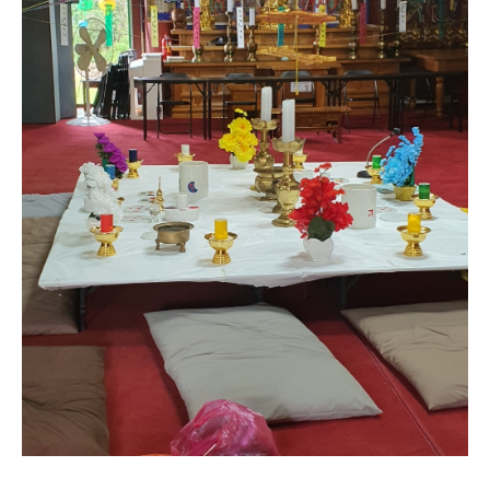
동자각
칠성각
기타
동영상