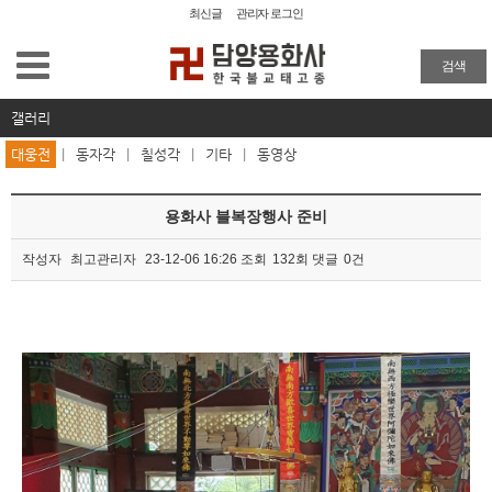
최신글
관리자 로그인
용화사 소개
검색
사찰탐방
갤러리
대웅전
|
동자각
|
칠성각
|
기타
|
동영상
사찰소식
용화사 블복장행사 준비
묵담스님유적박물관
작성자
최고관리자
23-12-06 16:26
조회
132회
댓글
0건
해동율맥
본문
불복장
갤러리
대웅전