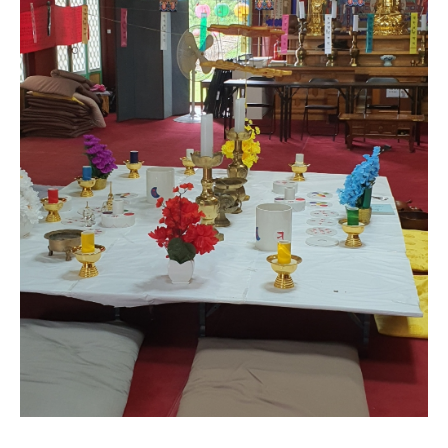
동자각
칠성각
기타
동영상