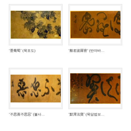
‘墨葡萄’ (묵포도)
‘般若波羅密’ (반야바…
‘不思善不思惡’ (불사…
‘默潭法寶’ (묵담법보…