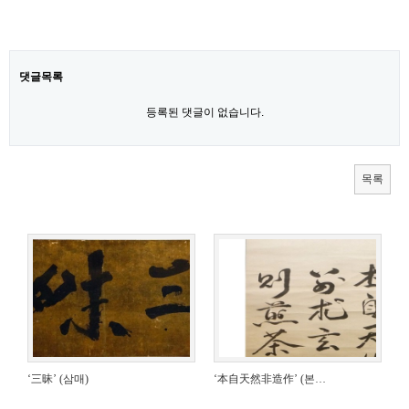
댓글목록
등록된 댓글이 없습니다.
목록
‘三昧’ (삼매)
‘本自天然非造作’ (본…