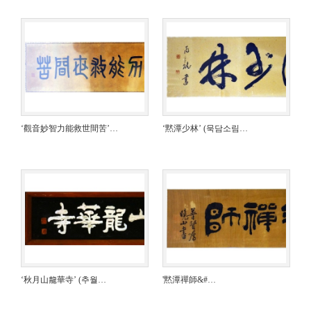
‘觀音妙智力能救世間苦’…
‘黙潭少林’ (묵담소림…
‘秋月山龍華寺’ (추월…
'黙潭禪師&#…