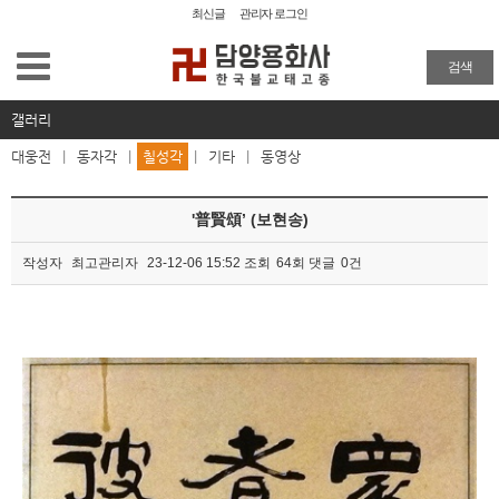
최신글
관리자 로그인
용화사 소개
검색
사찰탐방
갤러리
대웅전
|
동자각
|
칠성각
|
기타
|
동영상
사찰소식
'普賢頌’ (보현송)
묵담스님유적박물관
작성자
최고관리자
23-12-06 15:52
조회
64회
댓글
0건
해동율맥
본문
불복장
갤러리
대웅전