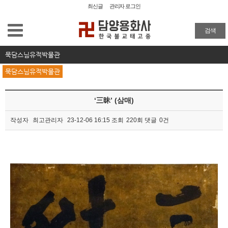
최신글
관리자 로그인
용화사 소개
검색
사찰탐방
묵담스님유적박물관
묵담스님유적박물관
사찰소식
‘三昧’ (삼매)
묵담스님유적박물관
작성자
최고관리자
23-12-06 16:15
조회
220회
댓글
0건
묵담스님유적박물관
본문
해동율맥
불복장
갤러리