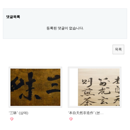
댓글목록
등록된 댓글이 없습니다.
목록
‘三昧’ (삼매)
‘本自天然非造作’ (본…