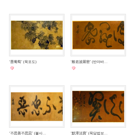
‘墨葡萄’ (묵포도)
‘般若波羅密’ (반야바…
‘不思善不思惡’ (불사…
‘默潭法寶’ (묵담법보…