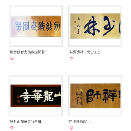
‘觀音妙智力能救世間苦’…
‘黙潭少林’ (묵담소림…
‘秋月山龍華寺’ (추월…
'黙潭禪師&#…